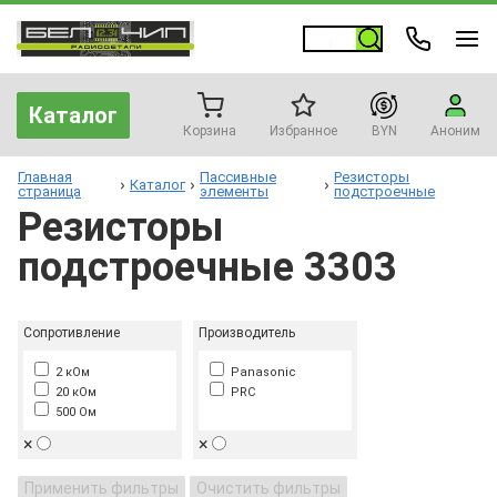
Каталог
Корзина
Избранное
BYN
Аноним
Главная
Пассивные
Резисторы
Каталог
страница
элементы
подстроечные
Резисторы
подстроечные 3303
Сопротивление
Производитель
2 кОм
Panasonic
20 кОм
PRC
500 Ом
×
×
Применить фильтры
Очистить фильтры