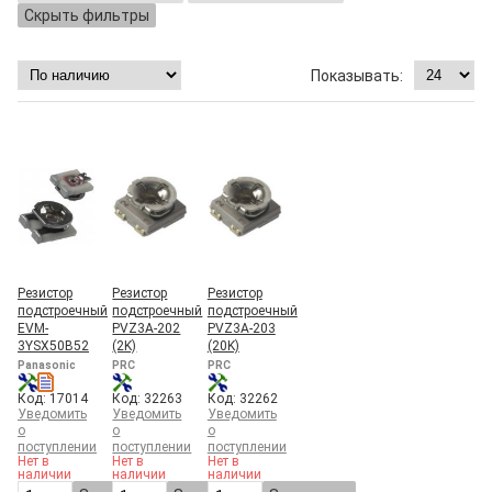
Скрыть фильтры
Резистор
Резистор
Резистор
подстроечный
подстроечный
подстроечный
EVM-
PVZ3A-202
PVZ3A-203
3YSX50B52
(2K)
(20K)
Panasonic
PRC
PRC
Код: 17014
Код: 32263
Код: 32262
Уведомить
Уведомить
Уведомить
о
о
о
поступлении
поступлении
поступлении
Нет в
Нет в
Нет в
наличии
наличии
наличии