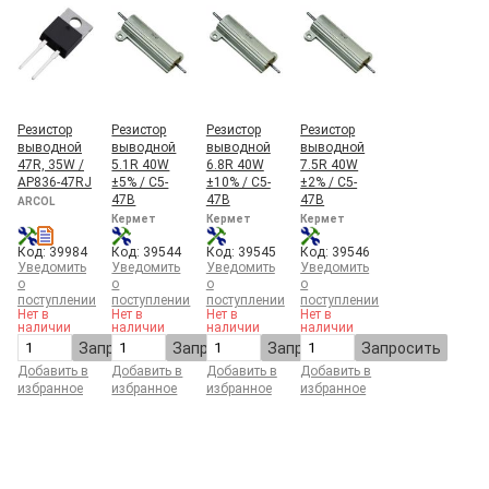
Резистор
Резистор
Резистор
Резистор
выводной
выводной
выводной
выводной
47R, 35W /
5.1R 40W
6.8R 40W
7.5R 40W
AP836-47RJ
±5% / С5-
±10% / С5-
±2% / С5-
47В
47В
47В
ARCOL
Кермет
Кермет
Кермет
Код: 39984
Код: 39544
Код: 39545
Код: 39546
Уведомить
Уведомить
Уведомить
Уведомить
о
о
о
о
поступлении
поступлении
поступлении
поступлении
Нет в
Нет в
Нет в
Нет в
наличии
наличии
наличии
наличии
Запросить
Запросить
Запросить
Запросить
Добавить в
Добавить в
Добавить в
Добавить в
избранное
избранное
избранное
избранное