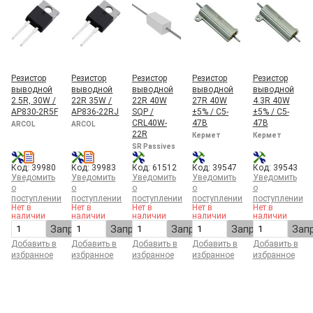
Резистор
Резистор
Резистор
Резистор
Резистор
выводной
выводной
выводной
выводной
выводной
2.5R, 30W /
22R 35W /
22R 40W
27R 40W
4.3R 40W
AP830-2R5F
AP836-22RJ
SQP /
±5% / С5-
±5% / С5-
CRL40W-
47В
47В
ARCOL
ARCOL
22R
Кермет
Кермет
SR Passives
Код: 39980
Код: 39983
Код: 61512
Код: 39547
Код: 39543
Уведомить
Уведомить
Уведомить
Уведомить
Уведомить
о
о
о
о
о
поступлении
поступлении
поступлении
поступлении
поступлении
Нет в
Нет в
Нет в
Нет в
Нет в
наличии
наличии
наличии
наличии
наличии
Запросить
Запросить
Запросить
Запросить
Зап
Добавить в
Добавить в
Добавить в
Добавить в
Добавить в
избранное
избранное
избранное
избранное
избранное