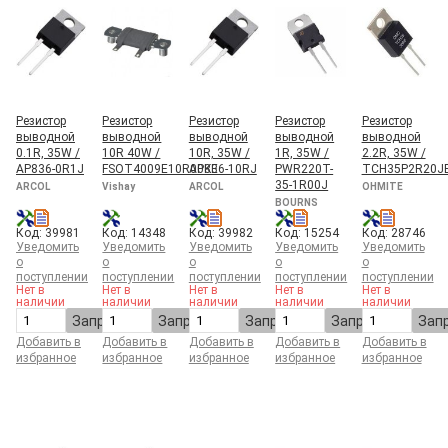
Резистор
Резистор
Резистор
Резистор
Резистор
выводной
выводной
выводной
выводной
выводной
0.1R, 35W /
10R 40W /
10R, 35W /
1R, 35W /
2.2R, 35W /
AP836-0R1J
FSOT4009E10R00KE
AP836-10RJ
PWR220T-
TCH35P2R20J
35-1R00J
ARCOL
Vishay
ARCOL
OHMITE
BOURNS
Код: 39981
Код: 14348
Код: 39982
Код: 15254
Код: 28746
Уведомить
Уведомить
Уведомить
Уведомить
Уведомить
о
о
о
о
о
поступлении
поступлении
поступлении
поступлении
поступлении
Нет в
Нет в
Нет в
Нет в
Нет в
наличии
наличии
наличии
наличии
наличии
Запросить
Запросить
Запросить
Запросить
Зап
Добавить в
Добавить в
Добавить в
Добавить в
Добавить в
избранное
избранное
избранное
избранное
избранное