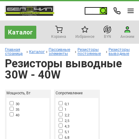
Каталог
Корзина
Избранное
BYN
Аноним
Главная
Пассивные
Резисторы
Резисторы
Каталог
страница
элементы
постоянные
выводные
Резисторы выводные
30W - 40W
Мощность, Вт
Сопротивление
30
0,1
35
1
40
2,2
2,5
4,3
5,1
6,8