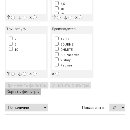
7,5
10
22
×
×
27
47
Точность, %
Производитель
2
ARCOL
5
BOURNS
10
OHMITE
SR Passives
Vishay
Кермет
×
×
Применить фильтры
Очистить фильтры
Скрыть фильтры