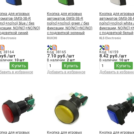
опка для игровых
Кнопка для игровых
Кнопка для игровы
томатов GMSI-3B-R
автоматов GMSI-3B-R
автоматов GMSI-3B-
nc)+nc(no) blue / без
no(nc)+nc(no) green / без
no(nc)+nc(no) white 
ксации, NO(NC)+NC(NO)
фиксации, NO(NC)+NC(NO)
фиксации, NO(NC)+
подсветкой синий
с подсветкой зеленый
с подсветкой белый
 Electronic
RUICHI
KLS Electronic
д: 38164
Код: 38165
Код: 16159
руб./шт
7.10 руб./шт
8.42 руб./шт
наличии:
10 шт
В наличии:
2 шт
В наличии:
10 шт
Купить
Купить
Купить
бавить в избранное
Добавить в избранное
Добавить в избранн
опка для игровых
Кнопка для игровых
Кнопка для игровы