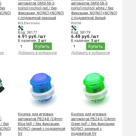
S
автоматов GMSI-5B-S
автоматов GMSI-5B-S
 без
no(nc)+nc(no) red / без
no(nc)+nc(no) white / без
NC(NO)
фиксации, NO(NC)+NC(NO)
фиксации, NO(NC)+NC(NO)
с подсветкой красный
с подсветкой белый
KLS Electronic
RUICHI
Код: 38177
Код: 38179
6.91 руб./шт
6.48 руб./шт
В наличии:
2 шт
В наличии:
5 шт
Купить
Купить
ое
Добавить в избранное
Добавить в избранное
х
Кнопка для игровых
Кнопка для игровых
C
автоматов PB24-B (24mm
автоматов PB24-G (24mm
 / без
Blue led) / без фиксации,
Green led) / без фиксации,
NC(NO)
NO(NC) синий с подсветкой
NO(NC) зеленый с
й
5V
подсветкой 5V