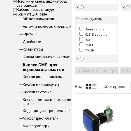
Источники света, индикаторы,
светодиоды
×
×
Кабель, провод, шнуры
Коммутация, реле
DIP переключатели
Производитель
Автомтические выключатели
Jammaplus
Герконы
KLS Electronic
RUF
Джойстики
RUICHI
Клавиатуры
YIRUN
Ключи элекромеханические
×
Кнопки GMSI для
игровых автоматов
Применить фильтры
Очи
Кнопки антивандальные
Кнопки миниатюрные
Вид:
Сортировка:
Кнопки тактовые
Кнопочные посты и силовые
кнопки
Кодирующие переключатели
Микропереключатели
Микротумблеры