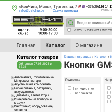
«БелЧип», Минск, Тургенева, 7
+375(29)
126-14-1
Розниц
info@belchip.by
Схема проезда
пн.-пт.
9:00-20:00
только по товарам в налич
сб.-вс.
10:00-17:00
Главная
Каталог
О магазине
Каталог товаров
Главная страница
Каталог
К
Кнопки GM
Обновлен 07.08.2026 в
12:31
Aвтоматика, Робототехника,
Подсветка
Напр
Микрокомпьютеры
Акустические компоненты
Блоки питания, батарейки,
Без подсветки
аккумуляторы
С подсветкой
Двигатели, вентиляторы
Измерительные приборы и
модули
Инструмент, оборудование,
оснастка