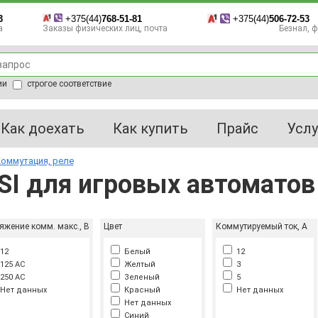
3
+375(44)
768-51-81
+375(44)
506-72-53
а
Заказы физических лиц, почта
Безнал, фа
ии
строгое соответствие
Как доехать
Как купить
Прайс
Услу
оммутация, реле
SI для игровых автоматов
яжение комм. макс., В
Цвет
Коммутируемый ток, А
12
Белый
12
125 AC
Желтый
3
250 AC
Зеленый
5
Нет данных
Красный
Нет данных
Нет данных
Синий