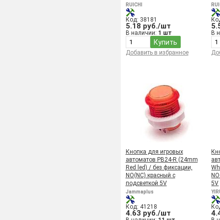
RUICHI
RUI
Код: 38181
Ко
5.18 руб./шт
5.
В наличии:
1 шт
В 
Купить
Добавить в избранное
До
Кнопка для игровых
Кн
автоматов PB24-R (24mm
ав
Red led) / без фиксации,
Whi
NO(NC) красный с
NO
подсветкой 5V
5V
Jammaplus
YI
Код: 41218
Ко
4.63 руб./шт
4.