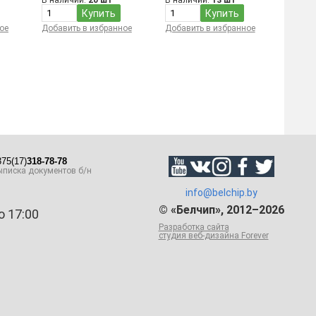
В наличии:
20 шт
В наличии:
13 шт
Купить
Купить
ое
Добавить в избранное
Добавить в избранное
75(17)
318-78-78
писка документов б/н
info@belchip.by
© «Белчип», 2012–2026
о 17:00
Разработка сайта
студия веб-дизайна Forever