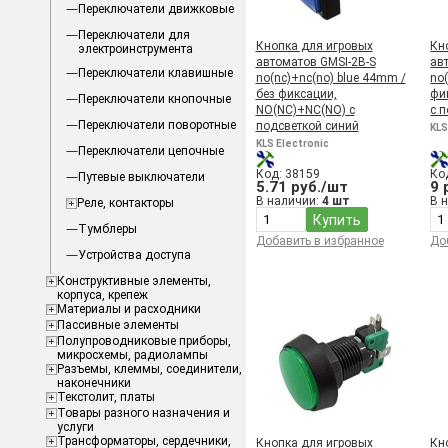
Переключатели движковые
Переключатели для
Кнопка для игровых
Кн
электроинструмента
автоматов GMSI-2B-S
ав
Переключатели клавишные
no(nc)+nc(no) blue 44mm /
no(
без фиксации,
фи
Переключатели кнопочные
NO(NC)+NC(NO) с
с 
Переключатели поворотные
подсветкой синий
KLS
KLS Electronic
Переключатели цепочные
Код: 38159
Ко
Путевые выключатели
5.71 руб./шт
9 
В наличии:
4 шт
В 
Реле, контакторы
Купить
Тумблеры
Добавить в избранное
До
Устройства доступа
Конструктивные элементы,
корпуса, крепеж
Материалы и расходники
Пассивные элементы
Полупроводниковые приборы,
микросхемы, радиолампы
Разъемы, клеммы, соединители,
наконечники
Текстолит, платы
Товары разного назначения и
услуги
Трансформаторы, сердечники,
Кнопка для игровых
Кн