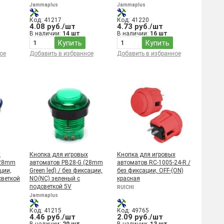
Jammaplus
Jammaplus
Код: 41217
Код: 41220
4.08 руб./шт
4.73 руб./шт
В наличии:
14 шт
В наличии:
16 шт
Купить
Купить
ое
Добавить в избранное
Добавить в избранное
х
Кнопка для игровых
Кнопка для игровых
(28mm
автоматов PB28-G (28mm
автоматов RC-1005-24-R /
ации,
Green led) / без фиксации,
без фиксации, OFF-(ON)
светкой
NO(NC) зеленый с
красная
подсветкой 5V
RUICHI
Jammaplus
Код: 41215
Код: 49765
4.46 руб./шт
2.09 руб./шт