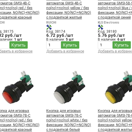
томатов GMSI-4B-C
автоматов GMSI-4B-C
автоматов GMSI-5B-
nc)+nc(no) red / без
no(nc)+nc(no) yellow / без
no(nc)+nc(no) blue /
ксации, NO(NC)+NC(NO)
фиксации, NO(NC)+NC(NO)
фиксации, NO(NC)+
подсветкой красный
с подсветкой желтый
с подсветкой синий
CHI
RUICHI
KLS Electronic
д: 38175
Код: 38174
Код: 38180
32 руб./шт
6.72 руб./шт
5.76 руб./шт
наличии:
1 шт
В наличии:
5 шт
В наличии:
6 шт
Купить
Купить
Купить
бавить в избранное
Добавить в избранное
Добавить в избранн
опка для игровых
Кнопка для игровых
Кнопка для игровы
томатов GMSI-7B-C
автоматов GMSI-7B-C
автоматов GMSI-7B-
nc)+nc(no) red / без
no(nc)+nc(no) white / без
no(nc)+nc(no) yellow
ксации, NO(NC)+NC(NO)
фиксации, NO(NC)+NC(NO)
фиксации, NO(NC)+
подсветкой красный
с подсветкой белый
с подсветкой желты