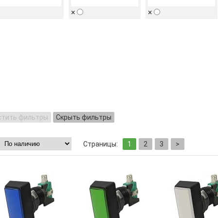
×
×
стить фильтры
Скрыть фильтры
Страницы:
1
2
3
>