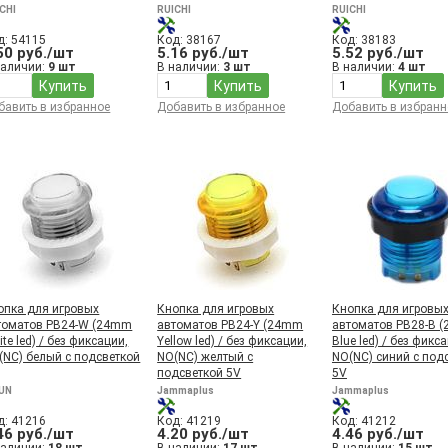
CHI
RUICHI
RUICHI
д: 54115
Код: 38167
Код: 38183
50 руб./шт
5.16 руб./шт
5.52 руб./шт
наличии:
9 шт
В наличии:
3 шт
В наличии:
4 шт
Купить
Купить
Купить
бавить в избранное
Добавить в избранное
Добавить в избранн
опка для игровых
Кнопка для игровых
Кнопка для игровы
томатов PB24-W (24mm
автоматов PB24-Y (24mm
автоматов PB28-B 
te led) / без фиксации,
Yellow led) / без фиксации,
Blue led) / без фикс
(NC) белый с подсветкой
NO(NC) желтый с
NO(NC) синий с под
подсветкой 5V
5V
RUN
Jammaplus
Jammaplus
д: 41216
Код: 41219
Код: 41212
46 руб./шт
4.20 руб./шт
4.46 руб./шт