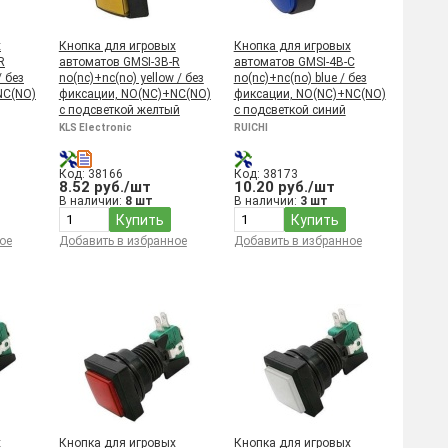
х
Кнопка для игровых
Кнопка для игровых
R
автоматов GMSI-3B-R
автоматов GMSI-4B-C
/ без
no(nc)+nc(no) yellow / без
no(nc)+nc(no) blue / без
NC(NO)
фиксации, NO(NC)+NC(NO)
фиксации, NO(NC)+NC(NO)
с подсветкой желтый
с подсветкой синий
KLS Electronic
RUICHI
Код: 38166
Код: 38173
8.52 руб./шт
10.20 руб./шт
В наличии:
8 шт
В наличии:
3 шт
Купить
Купить
ое
Добавить в избранное
Добавить в избранное
х
Кнопка для игровых
Кнопка для игровых