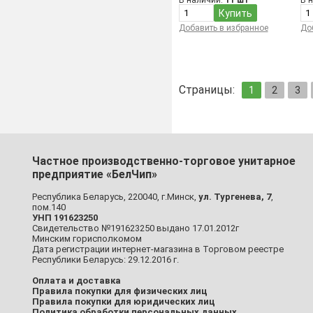
В наличии:
11 шт
В 
Купить
Добавить в избранное
До
Страницы:
1
2
3
Частное производственно-торговое унитарное
предприятие «БелЧип»
Республика Беларусь, 220040, г.Минск,
ул. Тургенева, 7
,
пом.140
УНП 191623250
Свидетельство №191623250 выдано 17.01.2012г
Минским горисполкомом
Дата регистрации интернет-магазина в Торговом реестре
Республики Беларусь: 29.12.2016 г.
Оплата и доставка
Правила покупки для физических лиц
Правила покупки для юридических лиц
Политика обработки персональных данных