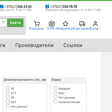
+375(17)
316-14-10
+375(17)
318-78-78
кс (пн.-пт. 9:00-17:00)
Выписка накладных(пн.-пт. 9:00-17:00)
Найти
Корзина
BYN
Избранное
Где заказ
Вход
ги
Производители
Ссылки
Диаметр монтажного отв., мм
Форма
24
Квадрат
27.5
Круг
28
Нет данных
30.5
Прямоугольник
Нет данных