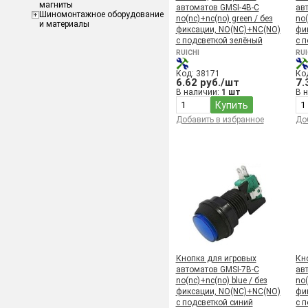
магниты
автоматов GMSI-4B-C
ав
Шиномонтажное оборудование
no(nc)+nc(no) green / без
no(
и материалы
фиксации, NO(NC)+NC(NO)
фи
с подсветкой зелёный
с 
RUICHI
RUI
Код: 38171
Ко
6.62 руб./шт
7.
В наличии:
1 шт
В 
Купить
Добавить в избранное
До
Кнопка для игровых
Кн
автоматов GMSI-7B-C
ав
no(nc)+nc(no) blue / без
no(
фиксации, NO(NC)+NC(NO)
фи
с подсветкой синий
с 