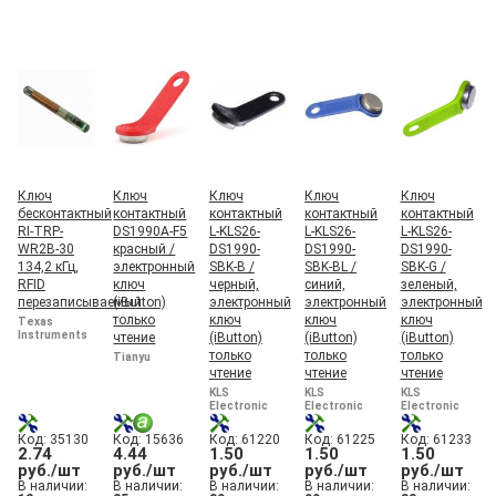
Ключ
Ключ
Ключ
Ключ
Ключ
бесконтактный
контактный
контактный
контактный
контактный
RI-TRP-
DS1990A-F5
L-KLS26-
L-KLS26-
L-KLS26-
WR2B-30
красный /
DS1990-
DS1990-
DS1990-
134,2 кГц,
электронный
SBK-B /
SBK-BL /
SBK-G /
RFID
ключ
черный,
синий,
зеленый,
перезаписываемый
(iButton)
электронный
электронный
электронный
только
ключ
ключ
ключ
Texas
Instruments
чтение
(iButton)
(iButton)
(iButton)
только
только
только
Tianyu
чтение
чтение
чтение
KLS
KLS
KLS
Electronic
Electronic
Electronic
Код: 35130
Код: 15636
Код: 61220
Код: 61225
Код: 61233
2.74
4.44
1.50
1.50
1.50
руб./шт
руб./шт
руб./шт
руб./шт
руб./шт
В наличии:
В наличии:
В наличии:
В наличии:
В наличии: