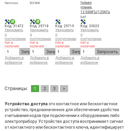
только
Haitronic
BOYAN
чтение,
13.56МГЦ/125КГц
DAF
Код: 31472
Код: 29718
Код: 29719
Код: 33023
Уведомить
Уведомить
Уведомить
Уведомить
о
о
о
о
поступлении
поступлении
поступлении
поступлении
Нет в
Нет в
Нет в
Нет в
наличии
наличии
наличии
наличии
Запросить
Запросить
Запросить
Запросить
Добавить в
Добавить в
Добавить в
Добавить в
избранное
избранное
избранное
избранное
Страницы:
1
2
3
>
Устройство доступа
это контактное или бесконтактное
устройство, предназначенное для обеспечения удобства
считывания кодов при подключении к оборудованию либо
электроприбору. Устройство доступа воспринимает сигнал
от контактного или бесконтактного ключа, идентифицирует