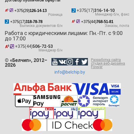
Договор публичной оферты
+375(17)
316-14-10
+375(29)
126-14-13
Менеджер б/н, факс
Розница
+375(17)
318-78-78
+375(44)
768-51-81
Выписка документов б/н
Заказы, почта
Работа с юридическими лицами: Пн.-Пт. с 9:00
до 17:00
+375(44)
506-72-53
Менеджер б/н
© «Белчип», 2012–
Разработка сайта
студия веб-дизайна
2026
Forever
info@belchip.by