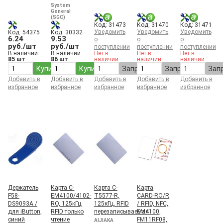
System
General
(SGC)
Код: 31473
Код: 31470
Код: 31471
Уведомить
Уведомить
Уведомить
Код: 54375
Код: 30332
6.24
9.53
о
о
о
руб./шт
руб./шт
поступлении
поступлении
поступлении
В наличии:
В наличии:
Нет в
Нет в
Нет в
85 шт
86 шт
наличии
наличии
наличии
Купить
Купить
Запросить
Запросить
Зап
Добавить в
Добавить в
Добавить в
Добавить в
Добавить в
избранное
избранное
избранное
избранное
избранное
Держатель
Карта C-
Карта C-
Карта
F58-
EM4100/4102-
T5577-R,
CARD-RO/R
DS9093A /
RO, 125кГц,
125кГц, RFID
/ RFID, NFC,
для iButton,
RFID только
перезаписываемая
EM4100,
синий
чтение
FM11RF08,
AIJIAKA