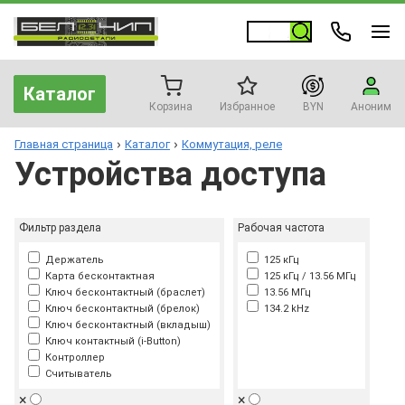
Каталог
Корзина
Избранное
BYN
Аноним
Главная страница
Каталог
Коммутация, реле
Устройства доступа
Фильтр раздела
Рабочая частота
Держатель
125 кГц
Карта бесконтактная
125 кГц / 13.56 МГц
Ключ бесконтактный (браслет)
13.56 МГц
Ключ бесконтактный (брелок)
134.2 kHz
Ключ бесконтактный (вкладыш)
Ключ контактный (i-Button)
Контроллер
Считыватель
×
×