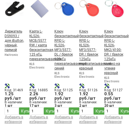
ИП Буглак
СНГ
Держатель
Карта L-
Ключ
Ключ
Ключ
DS9093 /
KLS26-
бесконтактный
бесконтактный
бесконтактный
для iButton,
MCB/5577
RFID L-
RFID L-
RFID L-
чёрный,
RW / карта
KLS26-
KLS26-
KLS26-
прямой
бесконтактная,
MF3/5577-
MF3/5577-
MK2/4100-
125 кГц,
DL / брелок
DR / брелок
DR / брелок
Haitronic
перезаписываемая
125кГц
125кГц
125кГц
перезаписываемый
перезаписываемый
только на
KLS
Electronic
синий
красный
чтение
красный
KLS
KLS
Electronic
Electronic
KLS
Electronic
Код: 31469
Код: 16885
Код: 51125
Код: 51126
Код: 51127
1.25
2.26
1.92
1.92
0.55
руб./шт
руб./шт
руб./шт
руб./шт
руб./шт
В наличии:
В наличии:
В наличии:
В наличии:
В наличии:
1 шт
17 шт
3 шт
2 шт
20 шт
Купить
Купить
Купить
Купить
Куп
Добавить в
Добавить в
Добавить в
Добавить в
Добавить в
избранное
избранное
избранное
избранное
избранное