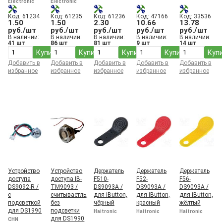
Electronic
Electronic
Код: 61234
Код: 61235
Код: 61236
Код: 47166
Код: 33536
1.50
1.50
2.30
10.66
13.78
руб./шт
руб./шт
руб./шт
руб./шт
руб./шт
В наличии:
В наличии:
В наличии:
В наличии:
В наличии:
41 шт
86 шт
81 шт
9 шт
14 шт
Купить
Купить
Купить
Купить
Куп
Добавить в
Добавить в
Добавить в
Добавить в
Добавить в
избранное
избранное
избранное
избранное
избранное
Устройство
Устройство
Держатель
Держатель
Держатель
доступа
доступа IB-
F510-
F52-
F56-
DS9092-R /
TM9093 /
DS9093A /
DS9093A /
DS9093A /
с
считываетль,
для iButton,
для iButton,
для iButton,
подсветкой
без
чёрный
красный
жёлтый
для DS1990
подсветки
Haitronic
Haitronic
Haitronic
для DS1990
CHN