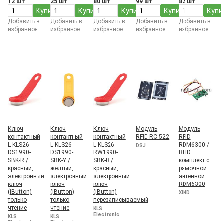
12 шт
25 шт
80 шт
99 шт
82 шт
Купить
Купить
Купить
Купить
Куп
Добавить в
Добавить в
Добавить в
Добавить в
Добавить в
избранное
избранное
избранное
избранное
избранное
Ключ
Ключ
Ключ
Модуль
Модуль
контактный
контактный
контактный
RFID RC-522
RFID
L-KLS26-
L-KLS26-
L-KLS26-
RDM6300 /
DSJ
DS1990-
DS1990-
RW1990-
RFID
SBK-R /
SBK-Y /
SBK-R /
комплект с
красный,
желтый,
красный,
рамочной
электронный
электронный
электронный
антенной
ключ
ключ
ключ
RDM6300
(iButton)
(iButton)
(iButton)
XIND
только
только
перезаписываемый
чтение
чтение
KLS
Electronic
KLS
KLS