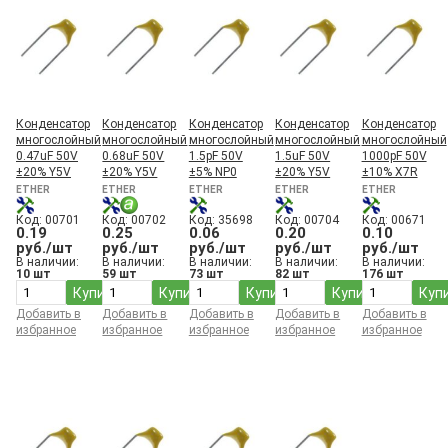
82 пФ
820 пФ
8200 пФ
9.1 пФ
91 пФ
9100 пФ
Конденсатор
Конденсатор
Конденсатор
Конденсатор
Конденсатор
многослойный
многослойный
многослойный
многослойный
многослойный
0.47uF 50V
0.68uF 50V
1.5pF 50V
1.5uF 50V
1000pF 50V
±20% Y5V
±20% Y5V
±5% NP0
±20% Y5V
±10% X7R
ETHER
ETHER
ETHER
ETHER
ETHER
Код: 00701
Код: 00702
Код: 35698
Код: 00704
Код: 00671
0.19
0.25
0.06
0.20
0.10
руб./шт
руб./шт
руб./шт
руб./шт
руб./шт
В наличии:
В наличии:
В наличии:
В наличии:
В наличии:
10 шт
59 шт
73 шт
82 шт
176 шт
Купить
Купить
Купить
Купить
Куп
Добавить в
Добавить в
Добавить в
Добавить в
Добавить в
избранное
избранное
избранное
избранное
избранное