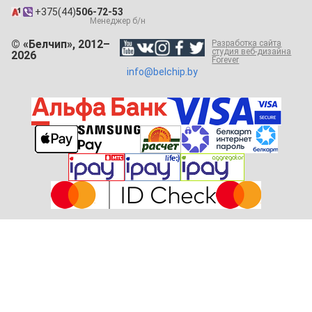
+375(44)
506-72-53
Менеджер б/н
© «Белчип», 2012–
Разработка сайта
студия веб-дизайна
2026
Forever
info@belchip.by