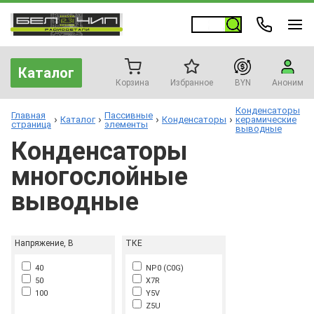
Каталог
Корзина
Избранное
BYN
Аноним
Конденсаторы
Главная
Пассивные
Каталог
Конденсаторы
керамические
страница
элементы
выводные
Конденсаторы
многослойные
выводные
Напряжение, В
ТКЕ
40
NP0 (C0G)
50
X7R
100
Y5V
Z5U