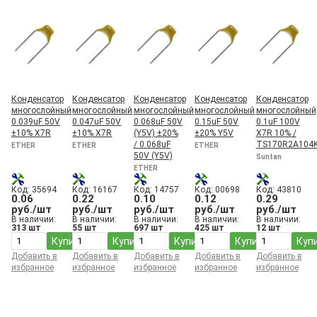
240 пФ
2400 пФ
27 пФ
270 пФ
2700 пФ
3 пФ
3.3 пФ
3.9 пФ
Конденсатор
Конденсатор
Конденсатор
Конденсатор
Конденсатор
30 пФ
многослойный
многослойный
многослойный
многослойный
многослойный
300 пФ
0.039uF 50V
0.047uF 50V
0.068uF 50V
0.15uF 50V
0.1uF 100V
3000 пФ
±10% X7R
±10% X7R
(Y5V) ±20%
±20% Y5V
X7R 10% /
/ 0.068uF
TS170R2A104
33 пФ
ETHER
ETHER
ETHER
50V (Y5V)
330 пФ
Suntan
ETHER
3300 пФ
36 пФ
Код: 35694
Код: 16167
Код: 14757
Код: 00698
Код: 43810
360 пФ
0.06
0.22
0.10
0.12
0.29
руб./шт
руб./шт
руб./шт
руб./шт
руб./шт
3600 пФ
В наличии:
В наличии:
В наличии:
В наличии:
В наличии:
39 нФ
313 шт
55 шт
697 шт
425 шт
12 шт
39 пФ
Купить
Купить
Купить
Купить
Куп
390 пФ
Добавить в
Добавить в
Добавить в
Добавить в
Добавить в
3900 пФ
избранное
избранное
избранное
избранное
избранное
4.3 пФ
4.7 мкФ
4.7 пФ
43 пФ