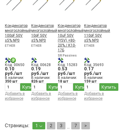
Конденсатор
Конденсатор
Конденсатор
Конденсатор
многослойный
многослойный
многослойный
многослойный
100pF 50V
10pF 50V
10uF 50V
110pF 50V
±5% NP0
±5% NP0
(Y5V) +80-
±5% NP0
20% / К10-
ETHER
ETHER
ETHER
17Б
SR Passives
Код: 00650
Код: 00628
Код: 15283
Код: 35693
0.10
0.19
0.53
0.17
руб./шт
руб./шт
руб./шт
руб./шт
В наличии:
В наличии:
В наличии:
В наличии:
350 шт
826 шт
18 шт
159 шт
Купить
Купить
Купить
Купить
Добавить в
Добавить в
Добавить в
Добавить в
избранное
избранное
избранное
избранное
Страницы:
1
2
3
7
>
...