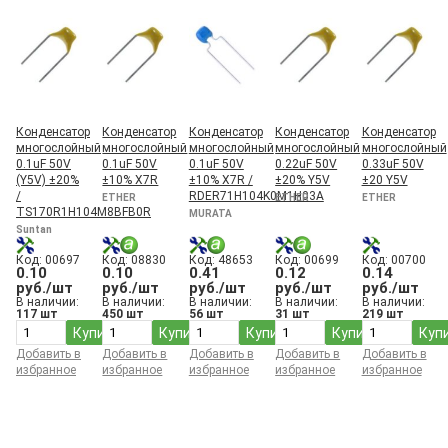
430 пФ
4300 пФ
47 пФ
470 пФ
4700 пФ
5.1 пФ
5.6 пФ
Конденсатор
Конденсатор
Конденсатор
Конденсатор
Конденсатор
51 пФ
многослойный
многослойный
многослойный
многослойный
многослойный
510 пФ
0.1uF 50V
0.1uF 50V
0.1uF 50V
0.22uF 50V
0.33uF 50V
5100 пФ
(Y5V) ±20%
±10% X7R
±10% X7R /
±20% Y5V
±20 Y5V
56 пФ
/
RDER71H104K0M1H03A
ETHER
ETHER
ETHER
560 пФ
TS170R1H104M8BFB0R
MURATA
5600 пФ
Suntan
6.8 пФ
Код: 00697
Код: 08830
Код: 48653
Код: 00699
Код: 00700
62 пФ
0.10
0.10
0.41
0.12
0.14
620 пФ
руб./шт
руб./шт
руб./шт
руб./шт
руб./шт
6200 пФ
В наличии:
В наличии:
В наличии:
В наличии:
В наличии:
117 шт
450 шт
56 шт
31 шт
219 шт
68 пФ
Купить
Купить
Купить
Купить
Куп
680 пФ
6800 пФ
Добавить в
Добавить в
Добавить в
Добавить в
Добавить в
7.5 пФ
избранное
избранное
избранное
избранное
избранное
75 пФ
750 пФ
7500 пФ
8.2 пФ