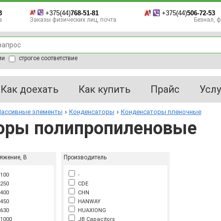
3
+375(44)
768-51-81
+375(44)
506-72-53
а
Заказы физических лиц, почта
Безнал, фа
ии
строгое соответствие
Как доехать
Как купить
Прайс
Услу
ассивные элементы
Конденсаторы
Конденсаторы пленочные
оры полипропиленовые
яжение, В
Производитель
100
-
250
CDE
400
CHN
450
HANWAY
630
HUAXIONG
1000
JB Capacitors