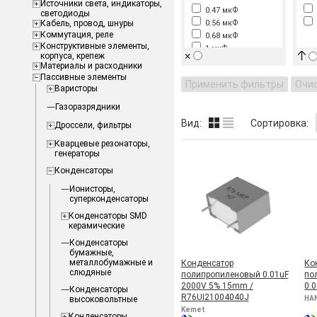
Источники света, индикаторы,
0.47 мкФ
светодиоды
Кабель, провод, шнуры
0.56 мкФ
Коммутация, реле
0.68 мкФ
Конструктивные элементы,
1 мкФ
×
корпуса, крепеж
1.5 мкФ
Материалы и расходники
10 нФ
Пассивные элементы
Применить фильтры
Очи
100 пФ
Варисторы
1000 пФ
Газоразрядники
110 мкФ
Вид:
Сортировка:
Дроссели, фильтры
12 нФ
15 нФ
Кварцевые резонаторы,
1500 пФ
генераторы
1800 пФ
Конденсаторы
22 нФ
Ионисторы,
2200 пФ
суперконденсаторы
33 нФ
3300 пФ
Конденсаторы SMD
керамические
330пф
47 нФ
Конденсаторы
бумажные,
4700 пФ
металлобумажные и
Конденсатор
Ко
5600 пФ
слюдяные
полипропиленовый 0.01uF
по
68 нФ
2000V 5% 15mm /
0.
Конденсаторы
6800 пФ
R76UI21004040J
высоковольтные
HA
82 нФ
Kemet
Конденсаторы
8200 пФ