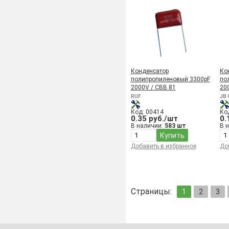
Конденсатор
Ко
полипропиленовый 3300pF
по
2000V / CBB 81
20
RUF
JB 
Код: 00414
Ко
0.35 руб./шт
0.
В наличии:
583 шт
В 
Купить
Добавить в избранное
До
Страницы:
1
2
3