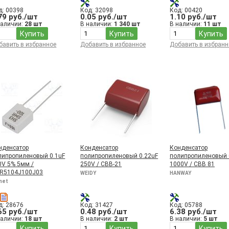
д: 00398
Код: 32098
Код: 00420
79 руб./шт
0.05 руб./шт
1.10 руб./шт
наличии:
28 шт
В наличии:
1 340 шт
В наличии:
11 шт
Купить
Купить
Купить
бавить в избранное
Добавить в избранное
Добавить в избранн
нденсатор
Конденсатор
Конденсатор
липропиленовый 0.1uF
полипропиленовый 0.22uF
полипропиленовый 
0V 5% 5мм /
250V / CBB-21
1000V / CBB 81
R5104J100J03
WEIDY
HANWAY
met
д: 28676
Код: 31427
Код: 05788
65 руб./шт
0.48 руб./шт
6.38 руб./шт
наличии:
18 шт
В наличии:
2 шт
В наличии:
5 шт
Купить
Купить
Купить