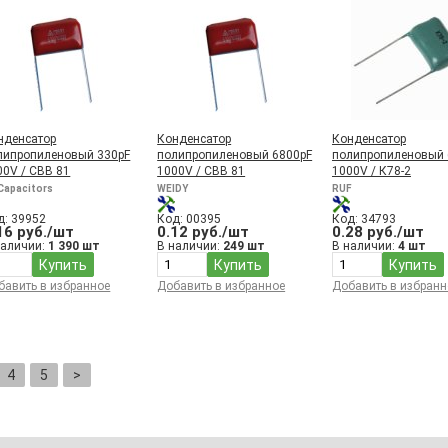
нденсатор
Конденсатор
Конденсатор
липропиленовый 330pF
полипропиленовый 6800pF
полипропиленовый 
00V / CBB 81
1000V / CBB 81
1000V / К78-2
Capacitors
WEIDY
RUF
д: 39952
Код: 00395
Код: 34793
16 руб./шт
0.12 руб./шт
0.28 руб./шт
наличии:
1 390 шт
В наличии:
249 шт
В наличии:
4 шт
Купить
Купить
Купить
бавить в избранное
Добавить в избранное
Добавить в избранн
4
5
>