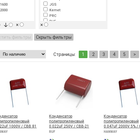
1600
JGS
2000
Kemet
PRC
RUF
×
×
Samwha
Sichuan Zhongxing Electronic
стить фильтры
Скрыть фильтры
SR Passives
SX
TDK-EPCOS
Страницы:
1
2
3
4
5
>
WEIDY
WIMA
YXY
Гириконд
Поликонд
СНГ
нденсатор
Конденсатор
Конденсатор
липропиленовый
полипропиленовый
полипропиленовый
022uF 1000V / CBB 81
0.022uF 250V / CBB-21
0.047uF 2000V 5% /
NWAY
RUF
HANWAY