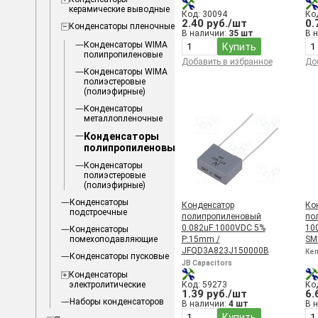
керамические выводные
Код: 30094
Ко
2.40 руб./шт
0.
Конденсаторы пленочные
В наличии:
35 шт
В 
Конденсаторы WIMA
Купить
полипропиленовые
Добавить в избранное
До
Конденсаторы WIMA
полиэстеровые
(полиэфирные)
Конденсаторы
металлопленочные
Конденсаторы
полипропиленовые
Конденсаторы
полиэстеровые
(полиэфирные)
Конденсаторы
Конденсатор
Ко
подстроечные
полипропиленовый
по
0.082uF 1000VDC 5%
10
Конденсаторы
помехоподавляющие
P:15mm /
SM
JFQD3A823J150000B
Ke
Конденсаторы пусковые
JB Capacitors
Конденсаторы
электролитические
Код: 59273
Ко
1.39 руб./шт
6.
Наборы конденсаторов
В наличии:
4 шт
В 
Купить