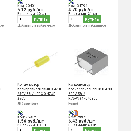
Код: 00401
Код: 34794
6.12 руб./шт
4.70 руб./шт
В наличии:
40 шт
В наличии:
21 шт
Купить
Купить
ое
Добавить в избранное
Добавить в избранное
Конденсатор
Конденсатор
0.33uF
полипропиленовый 0.47uF
полипропиленовый 0.47uF
250V 5% / JFGC 0.47UF
630V 5% /
250V
R75PN34704030J
JB Capacitors
Kemet
Код: 45812
Код: 29971
1.56 руб./шт
6.43 руб./шт
В наличии:
13 шт
В наличии:
4 шт
Купить
Купить