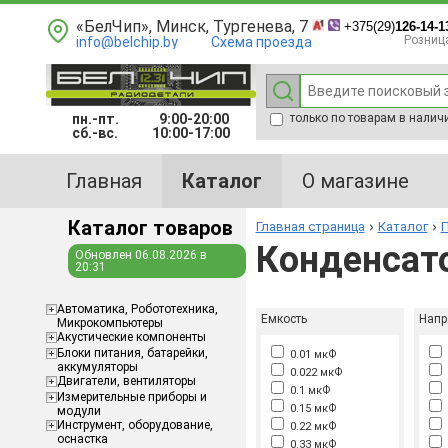
«БелЧип», Минск, Тургенева, 7
+375(29)
126-14-1
Розниц
info@belchip.by
Схема проезда
пн.-пт.
9:00-20:00
только по товарам в налич
сб.-вс.
10:00-17:00
Главная
Каталог
О магазине
Каталог товаров
Главная страница
Каталог
П
Конденсат
Обновлен 06.08.2026 в
20:31
Aвтоматика, Робототехника,
Емкость
Напр
Микрокомпьютеры
Акустические компоненты
Блоки питания, батарейки,
0.01 мкФ
аккумуляторы
0.022 мкФ
Двигатели, вентиляторы
0.1 мкФ
Измерительные приборы и
0.15 мкФ
модули
Инструмент, оборудование,
0.22 мкФ
оснастка
0.33 мкФ