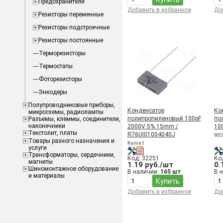
Предохранители
Добавить в избранное
До
Резисторы переменные
Резисторы подстроечные
Резисторы постоянные
Терморезисторы
Термостаты
Фоторезисторы
Энкодеры
Полупроводниковые приборы,
Конденсатор
Ко
микросхемы, радиолампы
полипропиленовый 100pF
по
Разъемы, клеммы, соединители,
наконечники
2000V 5% 15mm /
10
Текстолит, платы
R76UI01004040J
WE
Товары разного назначения и
Kemet
услуги
Трансформаторы, сердечники,
Код: 32251
Ко
магниты
1.19 руб./шт
0.
Шиномонтажное оборудование
В наличии:
165 шт
В 
и материалы
Купить
Добавить в избранное
До