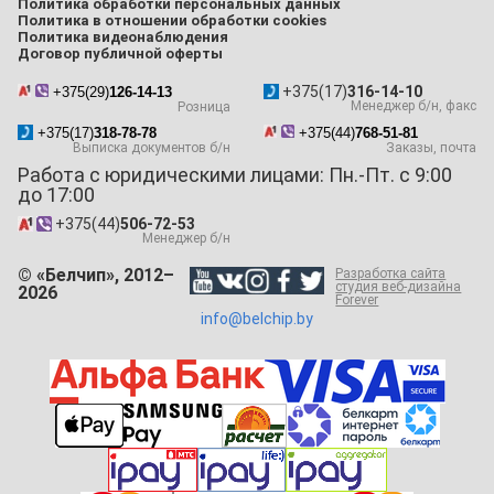
Политика обработки персональных данных
Политика в отношении обработки cookies
Политика видеонаблюдения
Договор публичной оферты
+375(17)
316-14-10
+375(29)
126-14-13
Менеджер б/н, факс
Розница
+375(17)
318-78-78
+375(44)
768-51-81
Выписка документов б/н
Заказы, почта
Работа с юридическими лицами: Пн.-Пт. с 9:00
до 17:00
+375(44)
506-72-53
Менеджер б/н
© «Белчип», 2012–
Разработка сайта
студия веб-дизайна
2026
Forever
info@belchip.by