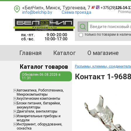
«БелЧип», Минск, Тургенева, 7
+375(29)
126-14-1
Розниц
info@belchip.by
Схема проезда
пн.-пт.
9:00-20:00
только по товарам в налич
сб.-вс.
10:00-17:00
Главная
Каталог
О магазине
Каталог товаров
Разъемы, клеммы, соединители
Контакт 1-9688
Обновлен 06.08.2026 в
11:31
Aвтоматика, Робототехника,
Микрокомпьютеры
Акустические компоненты
Блоки питания, батарейки,
аккумуляторы
Двигатели, вентиляторы
Измерительные приборы и
модули
Инструмент, оборудование,
оснастка