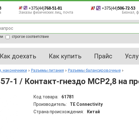
3
+375(44)
768-51-81
+375(44)
506-72-53
а
Заказы физических лиц, почта
Безнал, фа
ии
строгое соответствие
Как доехать
Как купить
Прайс
Услу
, наконечники
Разъемы питания
Разъемы балансировочные
57-1 / Контакт-гнездо MCP2,8 на п
Код товара:
61781
Производитель:
TE Connectivity
Страна происхождения:
Китай