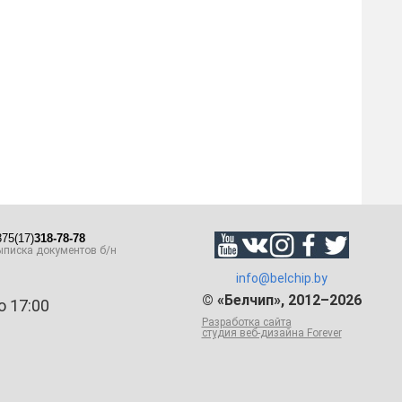
75(17)
318-78-78
писка документов б/н
info@belchip.by
© «Белчип», 2012–2026
о 17:00
Разработка сайта
студия веб-дизайна Forever